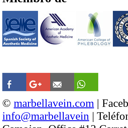
©
marbellavein.com
| Face
info@marbellavein
| Teléfo